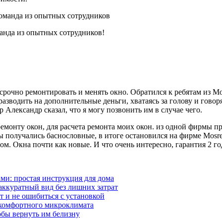
анда из опытных сотрудников!
срочно ремонтировать и менять окно. Обратился к ребятам из Мо
азводить на дополнительные деньги, хватаясь за голову и говор
 Александр сказал, что я могу позвонить им в случае чего.
емонту окон, для расчета ремонта моих окон. из одной фирмы 
ы получались баснословные, в итоге остановился на фирме Mosr
ом. Окна почти как новые. И что очень интересно, гарантия 2 го
ми: простая инструкция для дома
аккуратный вид без лишних затрат
т и не ошибиться с установкой
 комфортного микроклимата
бы вернуть им белизну