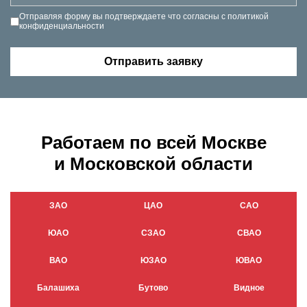
Отправляя форму вы подтверждаете что согласны с
политикой
конфиденциальности
Работаем по всей Москве
и Московской области
ЗАО
ЦАО
САО
ЮАО
СЗАО
СВАО
ВАО
ЮЗАО
ЮВАО
Балашиха
Бутово
Видное