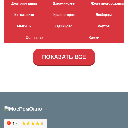
Долгопрудный
Дзержинский
Железнодорожный
Котельники
Красногорск
Люберцы
Мытищи
Одинцово
Реутов
Солнцево
Химки
ПОКАЗАТЬ ВСЕ